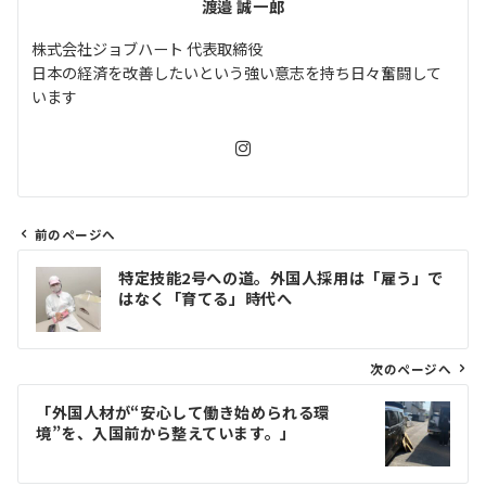
渡邉 誠一郎
株式会社ジョブハート 代表取締役
日本の経済を改善したいという強い意志を持ち日々奮闘して
います
前のページへ
投
特定技能2号への道。外国人採用は「雇う」で
稿
はなく「育てる」時代へ
ナ
ビ
ゲ
次のページへ
ー
「外国人材が“安心して働き始められる環
シ
境”を、入国前から整えています。」
ョ
ン