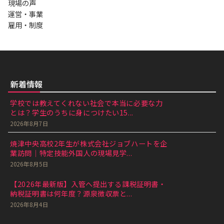
現場の声
運営・事業
雇用・制度
新着情報
学校では教えてくれない社会で本当に必要な力
とは？学生のうちに身につけたい15...
2026年8月7日
焼津中央高校2年生が株式会社ジョブハートを企
業訪問｜特定技能外国人の現場見学...
2026年8月5日
【2026年最新版】入管へ提出する課税証明書・
納税証明書は何年度？源泉徴収票と...
2026年8月4日