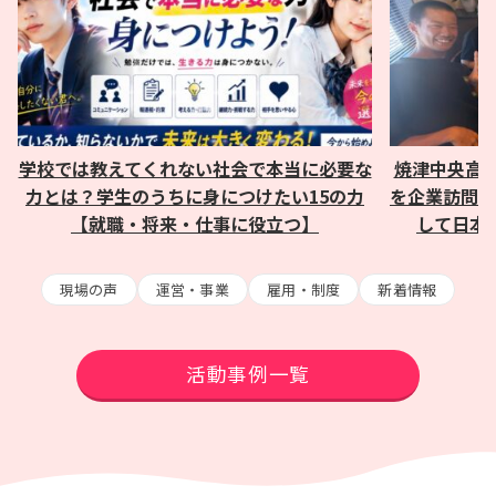
学校では教えてくれない社会で本当に必要な
焼津中央高
力とは？学生のうちに身につけたい15の力
を企業訪問｜
【就職・将来・仕事に役立つ】
して日本
現場の声
運営・事業
雇用・制度
新着情報
活動事例一覧