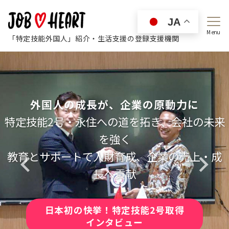
JA
Menu
「特定技能外国人」紹介・生活支援の登録支援機関
外国人の成長が、企業の原動力に
業界初の快挙 × 24hフルサポート!
日本の未来を、もっと豊かに
共に豊かになれる未来へ
特定技能2号・永住への道を拓き、会社の未来
経済の発展が、子どもたちの未来をつくる
特定技能2号の合格者を日本初輩出
20年後も発展し続ける国へ
を強く
日本経済を支え、次世代が安心して暮らせる
仕事以外の生活を支える業界トップのサポー
日本人の増加と外国人が安心して暮らせる社
教育とサポートで人財育成、企業の売上・成
会を両立
社会へ
ト体制
長へ貢献
日本初の快挙！特定技能2号取得
日本初の快挙！特定技能2号取得
日本初の快挙！特定技能2号取得
日本初の快挙！特定技能2号取得
インタビュー
インタビュー
インタビュー
インタビュー