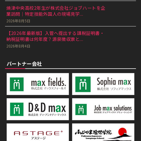
焼津中央高校2年生が株式会社ジョブハートを企
業訪問｜特定技能外国人の現場見学...
2026年8月5日
【2026年最新版】入管へ提出する課税証明書・
納税証明書は何年度？源泉徴収票と...
2026年8月4日
パートナー会社