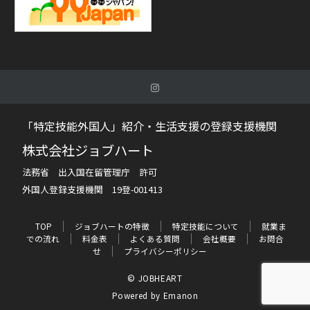
「特定技能外国人」紹介・生活支援の登録支援機関
株式会社ジョブハート
法務省 出入国在留管理庁 許可
外国人登録支援機関 19登-001413
TOP
ジョブハートの特徴
特定技能について
就業ま
での流れ
料金表
よくある質問
会社概要
お問合
せ
プライバシーポリシー
© JOBHEART
Powered by
Emanon