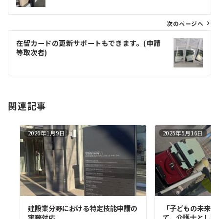
ビ
ゲ
次のページへ
ー
在留カードの更新サポートもできます。(申請
シ
等取次者)
ョ
ン
関連記事
2026年1月9日
2025年5月16日
建設業分野における特定技能申請の
「子どもの未来の
実務対応
て、介護士として