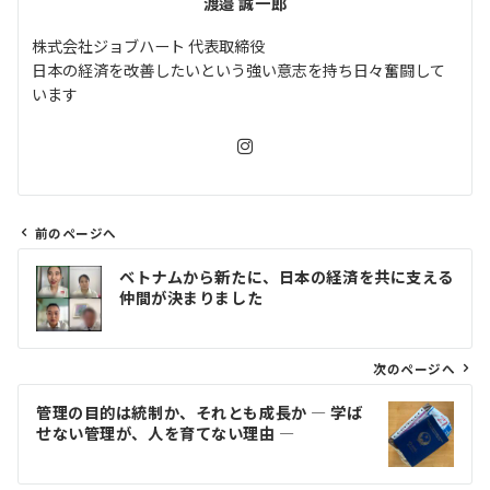
渡邉 誠一郎
株式会社ジョブハート 代表取締役
日本の経済を改善したいという強い意志を持ち日々奮闘して
います
前のページへ
投
ベトナムから新たに、日本の経済を共に支える
稿
仲間が決まりました
ナ
ビ
ゲ
次のページへ
ー
管理の目的は統制か、それとも成長か ― 学ば
シ
せない管理が、人を育てない理由 ―
ョ
ン