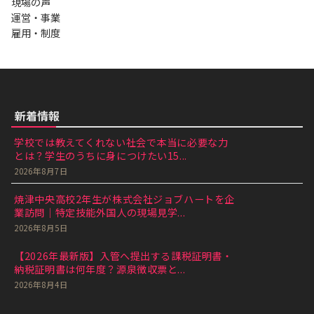
現場の声
運営・事業
雇用・制度
新着情報
学校では教えてくれない社会で本当に必要な力
とは？学生のうちに身につけたい15...
2026年8月7日
焼津中央高校2年生が株式会社ジョブハートを企
業訪問｜特定技能外国人の現場見学...
2026年8月5日
【2026年最新版】入管へ提出する課税証明書・
納税証明書は何年度？源泉徴収票と...
2026年8月4日