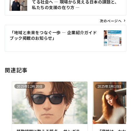
てる社会へ ― 現場から見える日本の課題と、
ナ
私たちの支援の在り方 ―
ビ
ゲ
次のページへ
ー
「地域と未来をつなぐ一歩 ― 企業紹介ガイド
シ
ブック掲載のお知らせ」
ョ
ン
関連記事
2025年12月20日
2025年3月10日