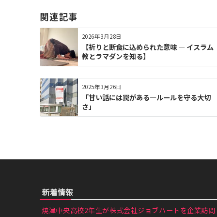
ー
関連記事
シ
ョ
2026年3月28日
ン
【祈りと断食に込められた意味 ― イスラム
教とラマダンを知る】
2025年3月26日
「甘い話には罠がある—ルールを守る大切
さ」
新着情報
焼津中央高校2年生が株式会社ジョブハートを企業訪問｜