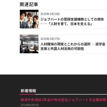
関連記事
シ
ョ
2025年3月20日
ン
ジョブハートの登録支援機関としての使命
──「人財を育て、日本を支える」
2026年3月27日
人材確保の現実とこれからの選択 ― 奨学金
支援と外国人材活用の可能性
新着情報
焼津中央高校2年生が株式会社ジョブハートを企業訪問｜
2026年8月5日