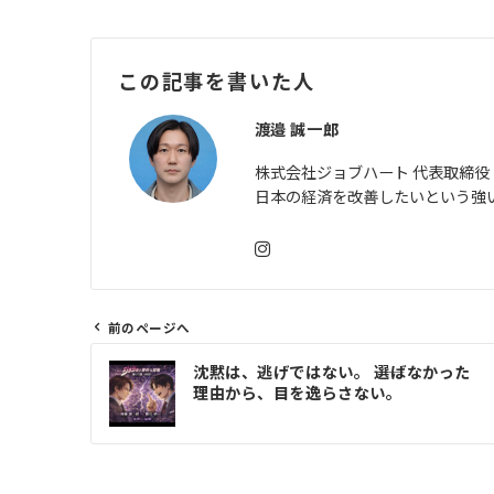
この記事を書いた人
渡邉 誠一郎
株式会社ジョブハート 代表取締役
日本の経済を改善したいという強
前のページへ
投
沈黙は、逃げではない。 ――選ばなかった
稿
理由から、目を逸らさない。
ナ
ビ
ゲ
ー