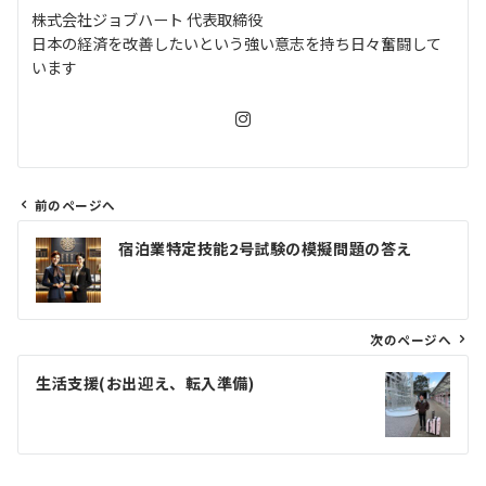
株式会社ジョブハート 代表取締役
日本の経済を改善したいという強い意志を持ち日々奮闘して
います
前のページへ
投
宿泊業特定技能2号試験の模擬問題の答え
稿
ナ
ビ
ゲ
次のページへ
ー
生活支援(お出迎え、転入準備)
シ
ョ
ン