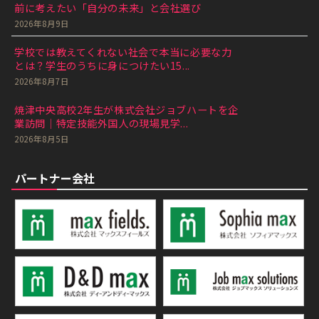
前に考えたい「自分の未来」と会社選び
2026年8月9日
学校では教えてくれない社会で本当に必要な力
とは？学生のうちに身につけたい15...
2026年8月7日
焼津中央高校2年生が株式会社ジョブハートを企
業訪問｜特定技能外国人の現場見学...
2026年8月5日
パートナー会社