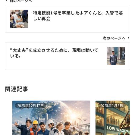
前のページへ
投
特定技能1号を卒業したホアくんと、入管で嬉
稿
しい再会
ナ
ビ
ゲ
次のページへ
ー
“大丈夫”を成立させるために、現場は動いて
シ
いる。
ョ
ン
関連記事
2025年12月17日
2025年1月5日