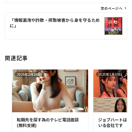
ビ
ゲ
次のページへ
ー
「情報漏洩や詐欺・搾取被害から身を守るため
シ
に」
ョ
ン
関連記事
2025年2月24日
2025年1月19日
転職先を探す為のテレビ電話面談
ジョブハートは、
(無料支援)
いる会社です