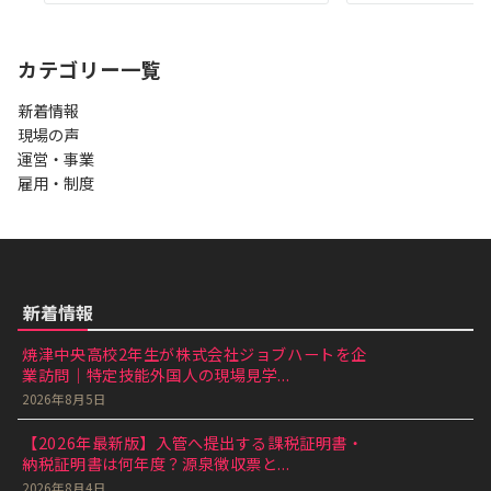
カテゴリー一覧
新着情報
現場の声
運営・事業
雇用・制度
新着情報
焼津中央高校2年生が株式会社ジョブハートを企
業訪問｜特定技能外国人の現場見学...
2026年8月5日
【2026年最新版】入管へ提出する課税証明書・
納税証明書は何年度？源泉徴収票と...
2026年8月4日