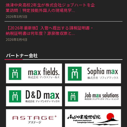
焼津中央高校2年生が株式会社ジョブハートを企
業訪問｜特定技能外国人の現場見学...
2026年8月5日
【2026年最新版】入管へ提出する課税証明書・
納税証明書は何年度？源泉徴収票と...
2026年8月4日
パートナー会社