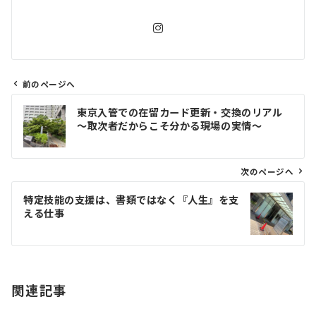
前のページへ
投
東京入管での在留カード更新・交換のリアル
稿
～取次者だからこそ分かる現場の実情～
ナ
ビ
ゲ
次のページへ
ー
特定技能の支援は、書類ではなく『人生』を支
シ
える仕事
ョ
ン
関連記事