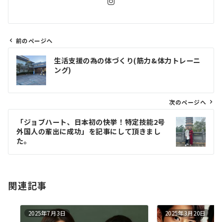
前のページへ
投
生活支援の為の体づくり(筋力&体力トレーニ
稿
ング)
ナ
ビ
ゲ
次のページへ
ー
「ジョブハート、日本初の快挙！特定技能2号
シ
外国人の輩出に成功」を記事にして頂きまし
ョ
た。
ン
関連記事
2025年7月3日
2025年3月20日