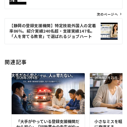
ナ
ビ
ゲ
次のページへ
ー
【静岡の登録支援機関】特定技能外国人の定着
シ
率86％。紹介実績240名超・支援実績147名。
ョ
「人を育てる教育」で選ばれるジョブハート
ン
関連記事
2026年2月4日
2026年2月21日
「大手がやっている登録支援機関だ
小さなミスを軽く
から安心」「行政書士の先生がやっ
に衰退する