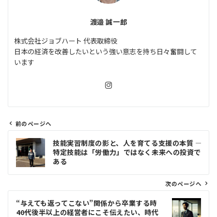
渡邉 誠一郎
株式会社ジョブハート 代表取締役
日本の経済を改善したいという強い意志を持ち日々奮闘して
います
前のページへ
投
技能実習制度の影と、人を育てる支援の本質 ――
稿
特定技能は「労働力」ではなく未来への投資で
ナ
ある
ビ
ゲ
次のページへ
ー
“与えても返ってこない”関係から卒業する時
シ
――40代後半以上の経営者にこそ伝えたい、時代