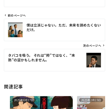
前のページへ
投
僕は立派じゃない。ただ、未来を諦めたくない
稿
だけ。
ナ
ビ
ゲ
次のページへ
ー
タバコを吸う。 それは“粋”ではなく、“未
シ
熟”の証かもしれません。
ョ
ン
関連記事
2025年8月17日
2025年2月15日