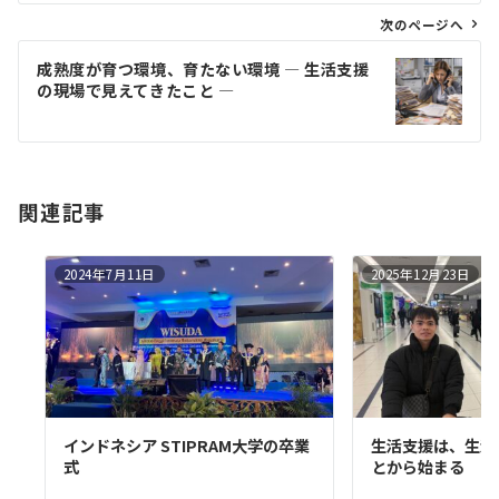
ゲ
次のページへ
ー
成熟度が育つ環境、育たない環境 ― 生活支援
シ
の現場で見えてきたこと ―
ョ
ン
関連記事
2024年7月11日
2025年12月23日
インドネシア STIPRAM大学の卒業
生活支援は、生活
式
とから始まる