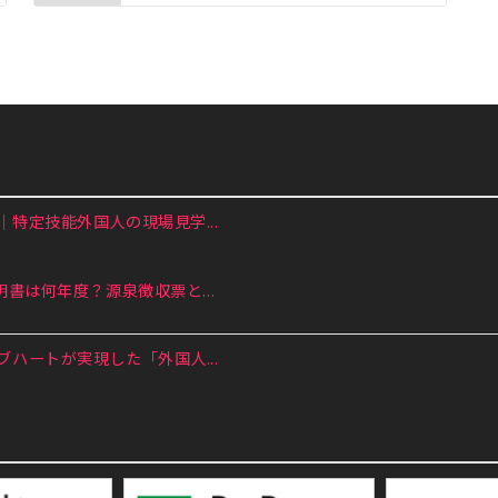
特定技能外国人の現場見学...
書は何年度？源泉徴収票と...
ハートが実現した「外国人...