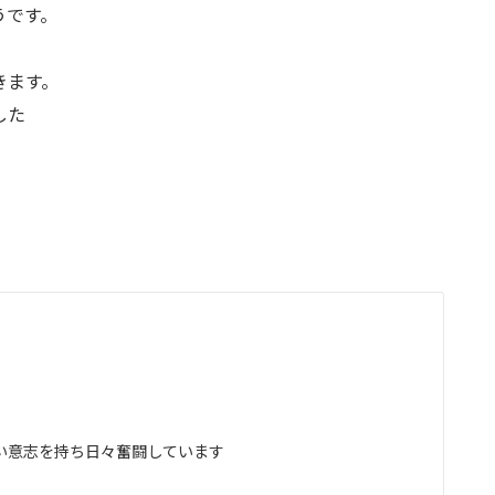
うです。
きます。
した
い意志を持ち日々奮闘しています