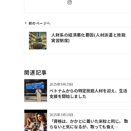
前のページへ
投
人財系の経済悪化要因(人材派遣と技能
稿
実習制度)
ナ
ビ
ゲ
ー
関連記事
シ
ョ
2025年9月29日
ン
ベトナムからの特定技能人材を迎え、生活
支援を開始しました
2025年3月10日
「資格は、かかとに着いた米粒と同じ。 取
らないと気になるが、取っても食え…