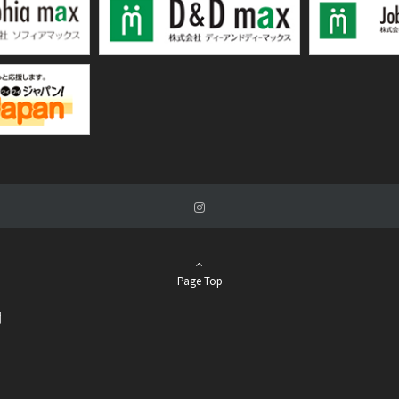
Page Top
関