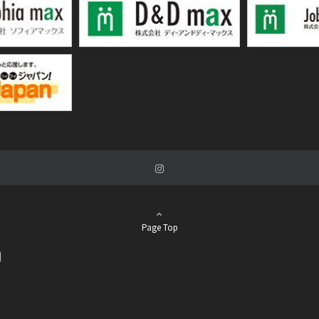
Page Top
関