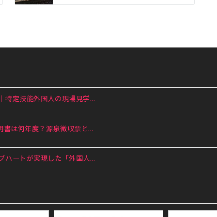
特定技能外国人の現場見学...
書は何年度？源泉徴収票と...
ハートが実現した「外国人...