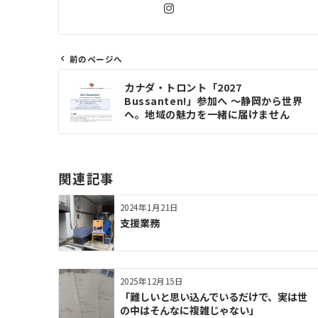
前のページへ
投
カナダ・トロント「2027
稿
Bussanten!」参加へ 〜静岡から世界
ナ
へ。地域の魅力を一緒に届けません
か？〜
ビ
ゲ
ー
関連記事
シ
ョ
2024年1月21日
ン
支援業務
2025年12月15日
「難しいと思い込んでいるだけで、実は世
の中はそんなに複雑じゃない」