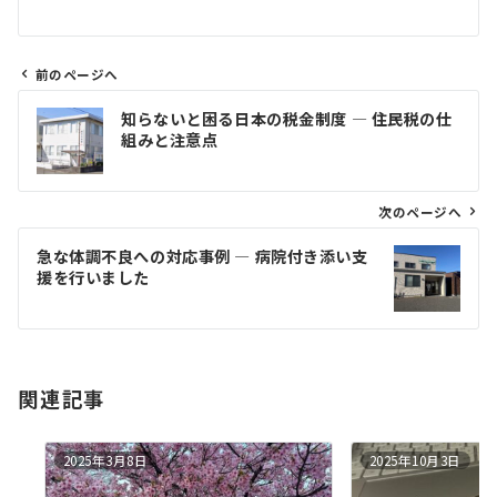
前のページへ
投
知らないと困る日本の税金制度 ― 住民税の仕
稿
組みと注意点
ナ
ビ
ゲ
次のページへ
ー
急な体調不良への対応事例 ― 病院付き添い支
シ
援を行いました
ョ
ン
関連記事
2025年3月8日
2025年10月3日