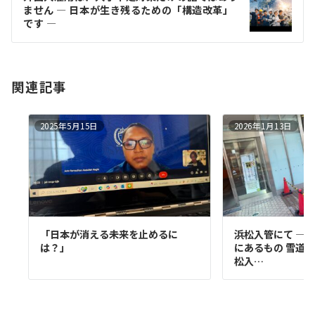
シ
ません ― 日本が生き残るための「構造改革」
ョ
です ―
ン
関連記事
2025年5月15日
2026年1月13日
「日本が消える未来を止めるに
浜松入管にて ― 
は？」
にあるもの 雪道
松入…