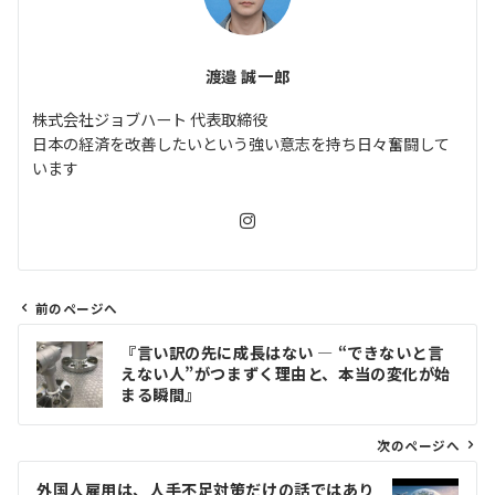
渡邉 誠一郎
株式会社ジョブハート 代表取締役
日本の経済を改善したいという強い意志を持ち日々奮闘して
います
前のページへ
投
『言い訳の先に成長はない ― “できないと言
稿
えない人”がつまずく理由と、本当の変化が始
ナ
まる瞬間』
ビ
ゲ
次のページへ
ー
外国人雇用は、人手不足対策だけの話ではあり