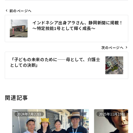
前のページへ
投
インドネシア出身アラさん、静岡新聞に掲載！
稿
～特定技能1号として輝く成長～
ナ
ビ
ゲ
次のページへ
ー
「子どもの未来のために——母として、介護士
シ
としての決断」
ョ
ン
関連記事
2024年7月22日
2025年11月19日