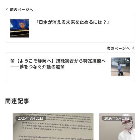
前のページへ
投
「日本が消える未来を止めるには？」
稿
ナ
ビ
ゲ
次のページへ
ー
🌸【ようこそ静岡へ】技能実習から特定技能へ
シ
——夢をつなぐ介護の道🌸
ョ
ン
関連記事
2025年8月21日
2026年5月13日