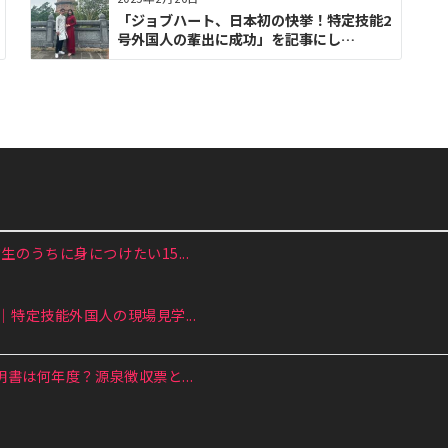
「ジョブハート、日本初の快挙！特定技能2
号外国人の輩出に成功」を記事にし…
のうちに身につけたい15...
特定技能外国人の現場見学...
書は何年度？源泉徴収票と...