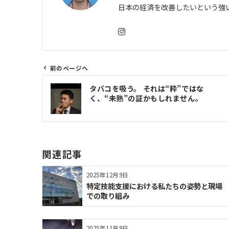
日本の経済を改善したいという強
前のページへ
投
タバコを吸う。 それは“粋”ではな
稿
く、“未熟”の証かもしれません。
ナ
ビ
ゲ
ー
関連記事
シ
ョ
2025年12月9日
ン
特定技能支援における私たちの姿勢と現場
での取り組み
2025年11月9日