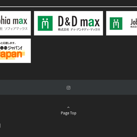
Page Top
関