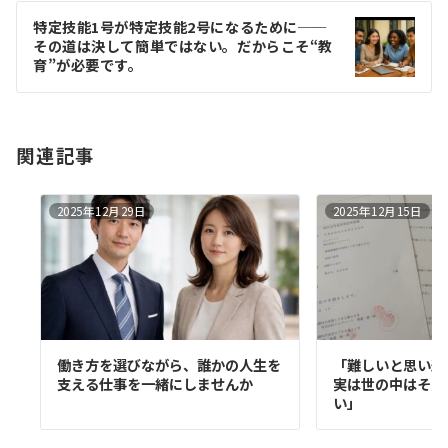
ー
特定技能1号が特定技能2号になるために──
シ
その道は決して簡単ではない。だからこそ“教
ョ
育”が必要です。
ン
関連記事
2025年12月29日
2025年12月15日
働き方を選びながら、誰かの人生を
「難しいと思い込
支える仕事を一緒にしませんか
実は世の中はそん
い」