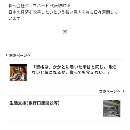
株式会社ジョブハート 代表取締役
日本の経済を改善したいという強い意志を持ち日々奮闘して
います
前のページへ
投
「資格は、かかとに着いた米粒と同じ。 取ら
稿
ないと気になるが、取っても食えない。」
ナ
ビ
ゲ
次のページへ
ー
生活支援(銀行口座開設等)
シ
ョ
ン