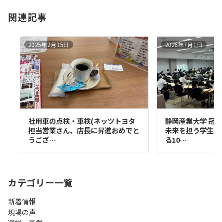
関連記事
2025年2月15日
2026年7月1日
社用車の点検・車検(ネッツトヨタ
静岡産業大学 冠講
担当営業さん、店長に昇進おめでと
未来を担う学生た
うござ…
る10…
カテゴリー一覧
新着情報
現場の声