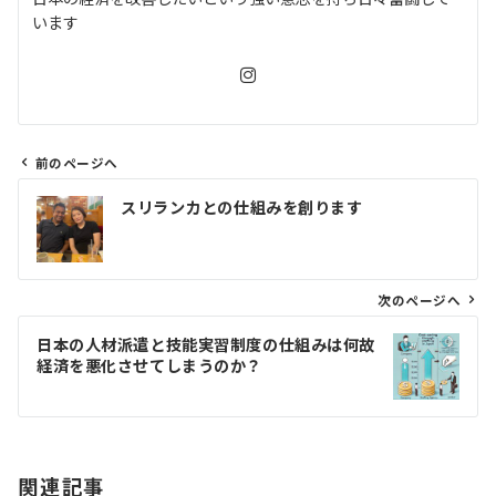
います
前のページへ
投
スリランカとの仕組みを創ります
稿
ナ
ビ
ゲ
次のページへ
ー
日本の人材派遣と技能実習制度の仕組みは何故
シ
経済を悪化させてしまうのか？
ョ
ン
関連記事