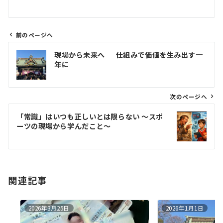
前のページへ
投
現場から未来へ ― 仕組みで価値を生み出す一
稿
年に
ナ
ビ
ゲ
次のページへ
ー
「常識」はいつも正しいとは限らない 〜スポ
シ
ーツの現場から学んだこと〜
ョ
ン
関連記事
2026年3月25日
2026年1月1日