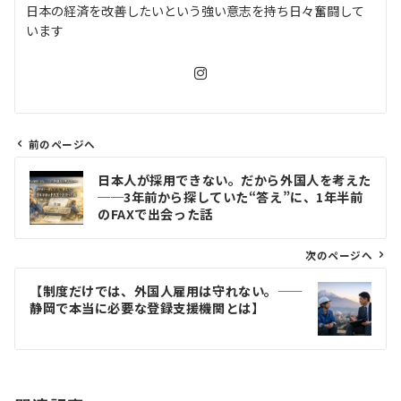
日本の経済を改善したいという強い意志を持ち日々奮闘して
います
前のページへ
投
日本人が採用できない。だから外国人を考えた
稿
──3年前から探していた“答え”に、1年半前
ナ
のFAXで出会った話
ビ
ゲ
次のページへ
ー
【制度だけでは、外国人雇用は守れない。——
シ
静岡で本当に必要な登録支援機関とは】
ョ
ン