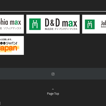
Page Top
関