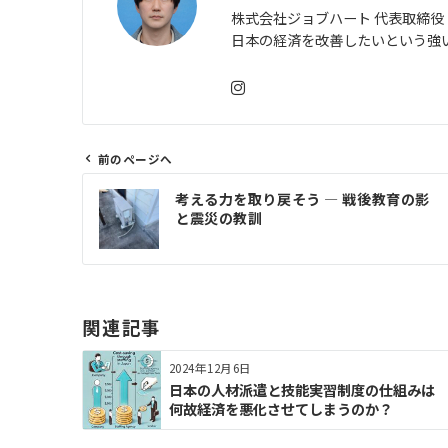
株式会社ジョブハート 代表取締役
日本の経済を改善したいという強
前のページへ
投
考える力を取り戻そう ― 戦後教育の影
稿
と震災の教訓
ナ
ビ
ゲ
ー
関連記事
シ
ョ
2024年12月6日
ン
日本の人材派遣と技能実習制度の仕組みは
何故経済を悪化させてしまうのか？