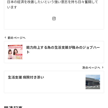
日本の経済を改善したいという強い意志を持ち日々奮闘して
います
前のページへ
投
能力向上する為の生活支援が強みのジョブハー
稿
ト
ナ
ビ
ゲ
次のページへ
ー
生活支援 病院付き添い
シ
ョ
ン