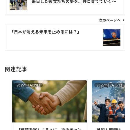
来日した彼女たちの夢を、共に育てていく〜
ナ
ビ
ゲ
次のページへ
ー
「日本が消える未来を止めるには？」
シ
ョ
ン
関連記事
2025年7月29日
2025年12月17日
「信頼を軽んじる人に、次のチャン
外国人雇用は、人