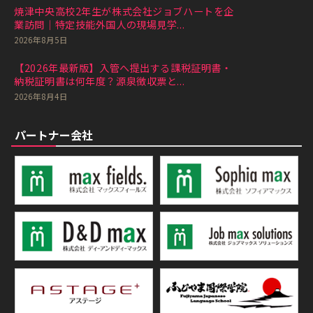
焼津中央高校2年生が株式会社ジョブハートを企
業訪問｜特定技能外国人の現場見学...
2026年8月5日
【2026年最新版】入管へ提出する課税証明書・
納税証明書は何年度？源泉徴収票と...
2026年8月4日
パートナー会社