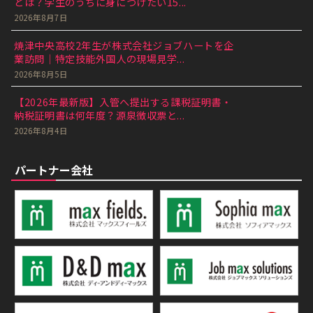
とは？学生のうちに身につけたい15...
2026年8月7日
焼津中央高校2年生が株式会社ジョブハートを企
業訪問｜特定技能外国人の現場見学...
2026年8月5日
【2026年最新版】入管へ提出する課税証明書・
納税証明書は何年度？源泉徴収票と...
2026年8月4日
パートナー会社