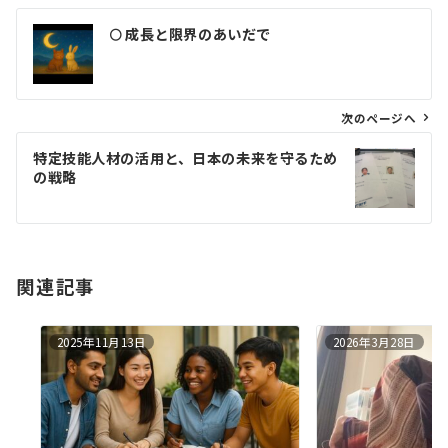
投
🌕 成長と限界のあいだで
稿
ナ
ビ
ゲ
次のページへ
ー
特定技能人材の活用と、日本の未来を守るため
シ
の戦略
ョ
ン
関連記事
2025年11月13日
2026年3月28日