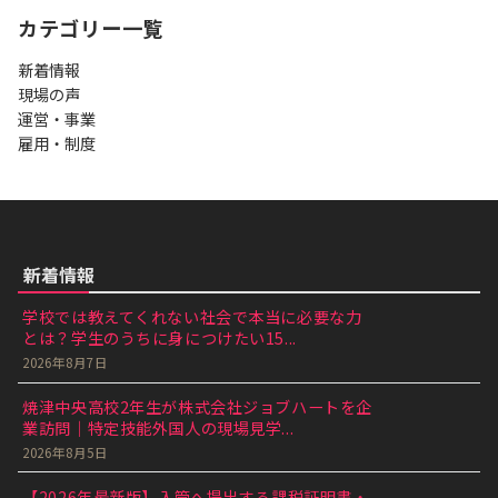
カテゴリー一覧
新着情報
現場の声
運営・事業
雇用・制度
新着情報
学校では教えてくれない社会で本当に必要な力
とは？学生のうちに身につけたい15...
2026年8月7日
焼津中央高校2年生が株式会社ジョブハートを企
業訪問｜特定技能外国人の現場見学...
2026年8月5日
【2026年最新版】入管へ提出する課税証明書・