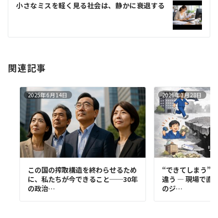
小さなミスを軽く見る社会は、静かに衰退する
シ
ョ
ン
関連記事
2025年6月14日
2026年1月28日
この国の搾取構造を終わらせるため
“できてしまう”と
に、私たちが今できること──30年
違う ― 現場で直
の政治…
のジ…