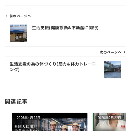
前のページへ
投
生活支援(健康診断&不動産に同行)
稿
ナ
ビ
ゲ
次のページへ
ー
生活支援の為の体づくり(筋力&体力トレーニ
シ
ング)
ョ
ン
関連記事
2026年4月28日
2026年2月22日