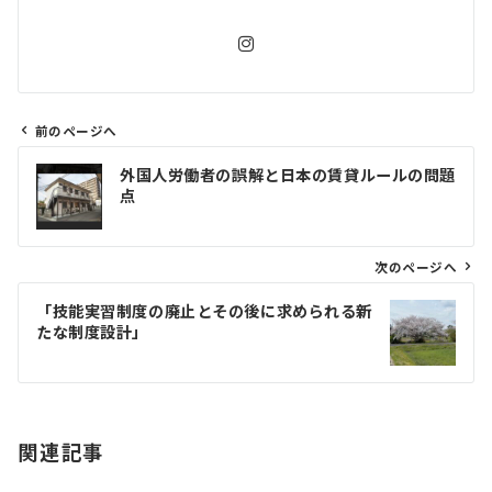
前のページへ
投
外国人労働者の誤解と日本の賃貸ルールの問題
稿
点
ナ
ビ
ゲ
次のページへ
ー
「技能実習制度の廃止とその後に求められる新
シ
たな制度設計」
ョ
ン
関連記事