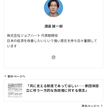
渡邉 誠一郎
株式会社ジョブハート 代表取締役
日本の経済を改善したいという強い意志を持ち日々奮闘して
います
前のページへ
投
「共に支える制度であってほしい──新団体設
稿
立に伴う一方的な負担増に対する懸念」
ナ
ビ
ゲ
次のページへ