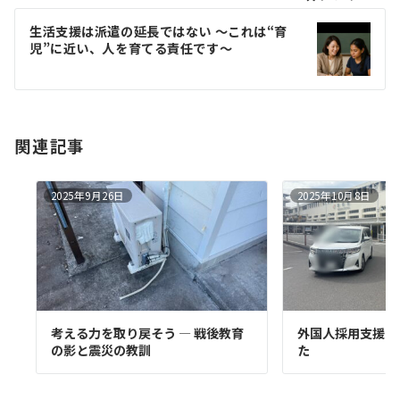
ー
生活支援は派遣の延長ではない 〜これは“育
シ
児”に近い、人を育てる責任です〜
ョ
ン
関連記事
2025年9月26日
2025年10月8日
考える力を取り戻そう ― 戦後教育
外国人採用支援 3
の影と震災の教訓
た