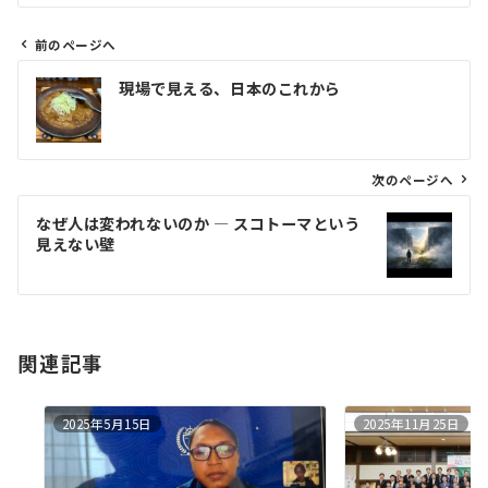
前のページへ
投
現場で見える、日本のこれから
稿
ナ
ビ
ゲ
次のページへ
ー
なぜ人は変われないのか ― スコトーマという
シ
見えない壁
ョ
ン
関連記事
2025年5月15日
2025年11月25日