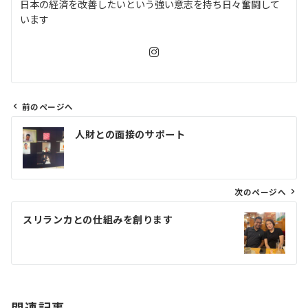
日本の経済を改善したいという強い意志を持ち日々奮闘して
います
前のページへ
投
人財との面接のサポート
稿
ナ
ビ
ゲ
次のページへ
ー
スリランカとの仕組みを創ります
シ
ョ
ン
関連記事