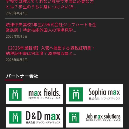
学校では教えてくれない社会で本当に必要な力
とは？学生のうちに身につけたい15...
2026年8月7日
焼津中央高校2年生が株式会社ジョブハートを企
業訪問｜特定技能外国人の現場見学...
2026年8月5日
【2026年最新版】入管へ提出する課税証明書・
納税証明書は何年度？源泉徴収票と...
2026年8月4日
パートナー会社