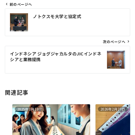
前のページへ
投
ノトクスモ大学と協定式
稿
ナ
ビ
ゲ
次のページへ
ー
インドネシア ジョグジャカルタのJICインドネ
シ
シアと業務提携
ョ
ン
関連記事
2025年3月18日
2026年2月27日