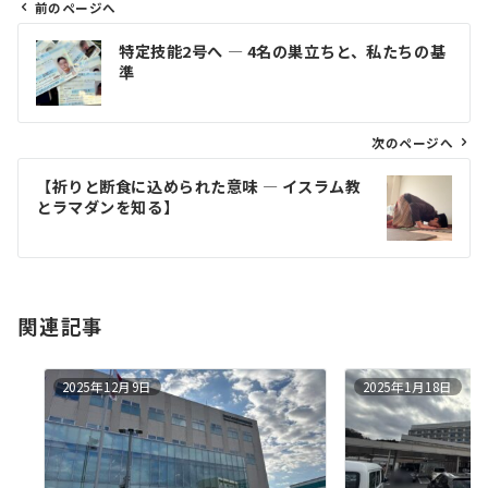
前のページへ
投
特定技能2号へ ― 4名の巣立ちと、私たちの基
稿
準
ナ
ビ
ゲ
次のページへ
ー
【祈りと断食に込められた意味 ― イスラム教
シ
とラマダンを知る】
ョ
ン
関連記事
2025年12月9日
2025年1月18日