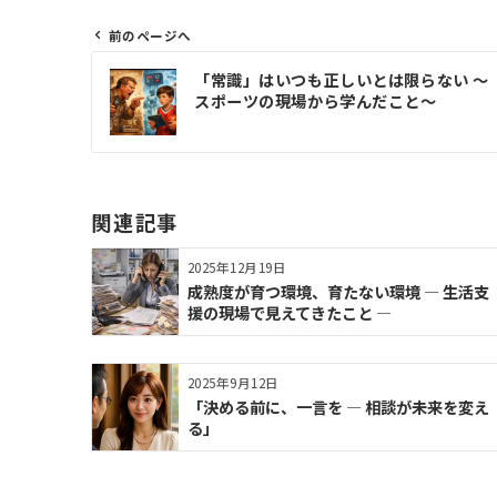
前のページへ
投
「常識」はいつも正しいとは限らない 〜
稿
スポーツの現場から学んだこと〜
ナ
ビ
ゲ
ー
関連記事
シ
ョ
2025年12月19日
ン
成熟度が育つ環境、育たない環境 ― 生活支
援の現場で見えてきたこと ―
2025年9月12日
「決める前に、一言を — 相談が未来を変え
る」