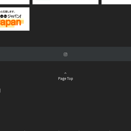
Page Top
関