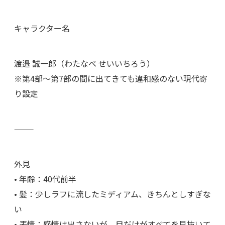
キャラクター名
渡邉 誠一郎（わたなべ せいいちろう）
※第4部〜第7部の間に出てきても違和感のない現代寄
り設定
⸻
外見
• 年齢：40代前半
• 髪：少しラフに流したミディアム、きちんとしすぎな
い
• 表情：感情は出さないが、目だけがすべてを見抜いて