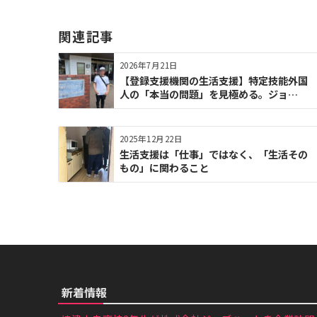
ゲ
ー
関連記事
シ
ョ
2026年7月21日
ン
【登録支援機関の生活支援】特定技能外国
人の「本当の問題」を見極める。ジョ…
2025年12月22日
生活支援は「仕事」ではなく、「生活その
もの」に関わること
新着情報