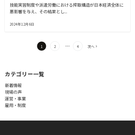
技能実習制度や派遣労働における搾取構造が日本経済全体に
悪影響を与え、その結果とし...
2024年12月6日
投
…
1
2
4
次へ
稿
の
ペ
カテゴリー一覧
ー
ジ
新着情報
送
現場の声
り
運営・事業
雇用・制度