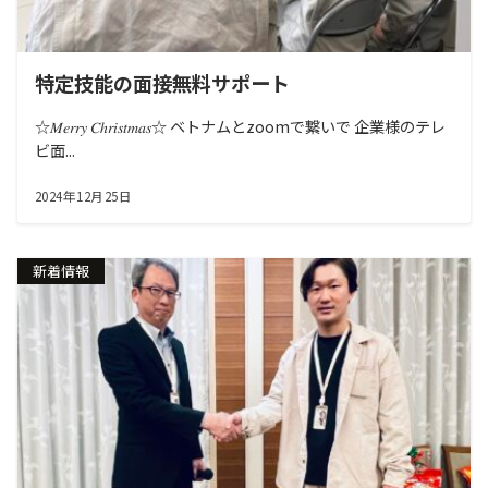
特定技能の面接無料サポート
☆𝑀𝑒𝑟𝑟𝑦 𝐶ℎ𝑟𝑖𝑠𝑡𝑚𝑎𝑠☆ ベトナムとzoomで繋いで 企業様のテレ
ビ面...
2024年12月25日
新着情報