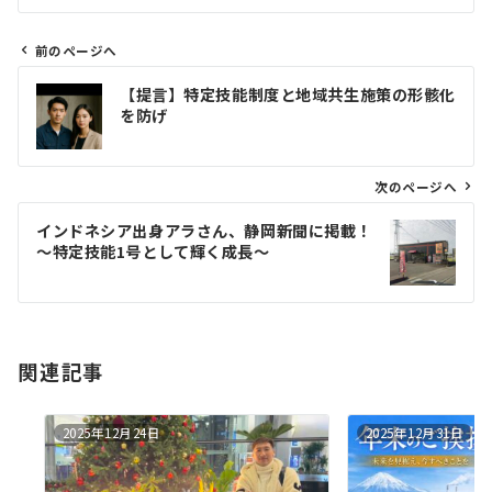
前のページへ
投
【提言】特定技能制度と地域共生施策の形骸化
稿
を防げ
ナ
ビ
ゲ
次のページへ
ー
インドネシア出身アラさん、静岡新聞に掲載！
シ
～特定技能1号として輝く成長～
ョ
ン
関連記事
2025年12月24日
2025年12月31日